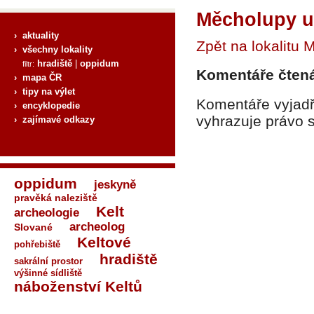
Měcholupy u 
› aktuality
Zpět na lokalitu 
› všechny lokality
hradiště
|
oppidum
filtr:
Komentáře čtenář
› mapa ČR
› tipy na výlet
Komentáře vyjadř
› encyklopedie
vyhrazuje právo 
› zajímavé odkazy
oppidum
jeskyně
pravěká naleziště
Kelt
archeologie
archeolog
Slované
Keltové
pohřebiště
hradiště
sakrální prostor
výšinné sídliště
náboženství Keltů