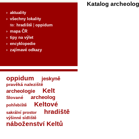
Katalog archeolo
› aktuality
› všechny lokality
hradiště
|
oppidum
filtr:
› mapa ČR
› tipy na výlet
› encyklopedie
› zajímavé odkazy
oppidum
jeskyně
pravěká naleziště
Kelt
archeologie
archeolog
Slované
Keltové
pohřebiště
hradiště
sakrální prostor
výšinné sídliště
náboženství Keltů