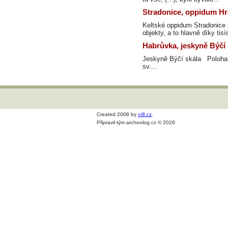
Stradonice, oppidum Hr
Keltské oppidum Stradonice 
objekty, a to hlavně díky tisí
Habrůvka, jeskyně Býčí 
Jeskyně Býčí skála Poloha.
sv....
Created 2008 by
cr8.cz
.
Připravil tým archeolog.cz © 2026