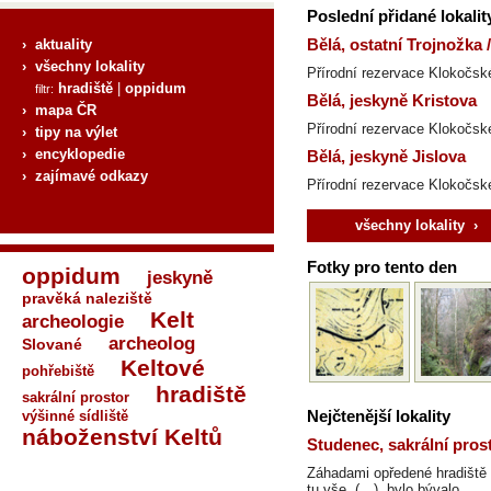
Poslední přidané lokalit
› aktuality
Bělá, ostatní Trojnožka 
› všechny lokality
Přírodní rezervace Klokočské
hradiště
|
oppidum
filtr:
Bělá, jeskyně Kristova
› mapa ČR
Přírodní rezervace Klokočské
› tipy na výlet
› encyklopedie
Bělá, jeskyně Jislova
› zajímavé odkazy
Přírodní rezervace Klokočské
všechny lokality ›
Fotky pro tento den
oppidum
jeskyně
pravěká naleziště
Kelt
archeologie
archeolog
Slované
Keltové
pohřebiště
hradiště
sakrální prostor
výšinné sídliště
Nejčtenější lokality
náboženství Keltů
Studenec, sakrální pros
Záhadami opředené hradiště O
tu vše, (…), bylo bývalo...