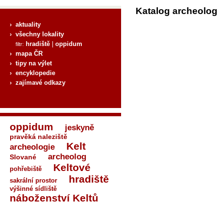
Katalog archeolo
› aktuality
› všechny lokality
hradiště
|
oppidum
filtr:
› mapa ČR
› tipy na výlet
› encyklopedie
› zajímavé odkazy
oppidum
jeskyně
pravěká naleziště
Kelt
archeologie
archeolog
Slované
Keltové
pohřebiště
hradiště
sakrální prostor
výšinné sídliště
náboženství Keltů