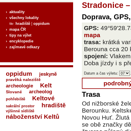
Stradonice –
› aktuality
Doprava, GPS,
› všechny lokality
hradiště
|
oppidum
filtr:
GPS:
49°59'28.7
› mapa ČR
mapa
› tipy na výlet
trasa:
krátká var
› encyklopedie
› zajímavé odkazy
Berouna cca 20
spojení:
Vlakem 
Doba jízdy i s p
oppidum
Datum a čas výletu:
.
jeskyně
pravěká naleziště
podrobný
Kelt
archeologie
archeolog
Slované
Trasa
Keltové
pohřebiště
Od nižborské žel
hradiště
sakrální prostor
Berounku. Keltsk
výšinné sídliště
náboženství Keltů
Novou Huť. Žlutá 
se obě značky dě