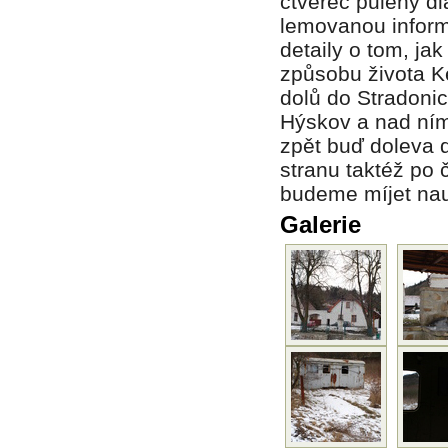
čtverec půlený d
lemovanou inform
detaily o tom, ja
způsobu života Ke
dolů do Stradoni
Hýskov a nad ním
zpět buď doleva 
stranu taktéž po
budeme míjet nau
Galerie