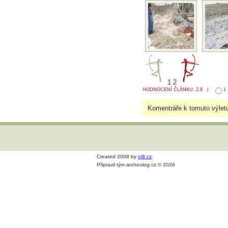
1
2
HODNOCENÍ ČLÁNKU: 2.8 |
1
Komentráře k tomuto výlet
Created 2008 by
cr8.cz
.
Připravil tým archeolog.cz © 2026