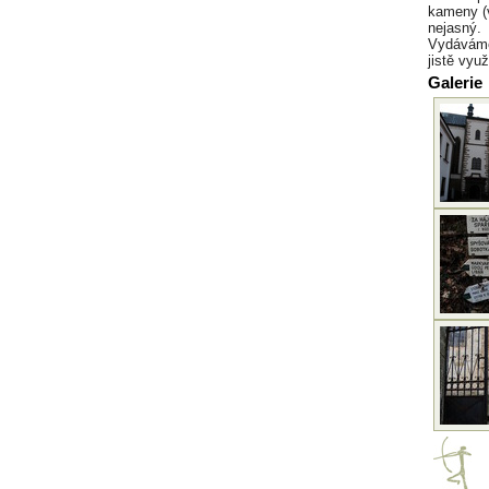
kameny (v
nejasný.
Vydáváme
jistě vyu
Galerie