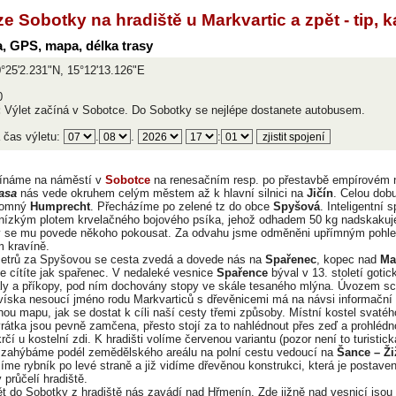
ze Sobotky na hradiště u Markvartic a zpět - tip, 
, GPS, mapa, délka trasy
°25'2.231"N, 15°12'13.126"E
0
:
Výlet začíná v Sobotce. Do Sobotky se nejlépe dostanete autobusem.
 čas výletu:
.
.
:
čínáme na náměstí v
Sobotce
na renesačním resp. po přestavbě empírovém 
rasa
nás vede okruhem celým městem až k hlavní silnici na
Jičín
. Celou dob
tomný
Humprecht
. Přecházíme po zelené tz do obce
Spyšová
. Inteligentní
ízkým plotem krvelačného bojového psíka, jehož odhadem 50 kg nadskakuje 
y se mu povede někoho pokousat. Za odvahu jsme odměněni upřímným pohled
 kravíně.
metrů za Spyšovou se cesta zvedá a dovede nás na
Spařenec
, kopec nad
Ma
e cítíte jak spařenec. V nedaleké vesnice
Spařence
býval v 13. století gotic
valy a příkopy, pod ním dochovány stopy ve skále tesaného mlýna. Úvozem 
íska nesoucí jméno rodu Markvarticů s dřevěnicemi má na návsi informační ta
nou mapu, jak se dostat k cíli naší cesty třemi způsoby. Místní kostel svaté
vrátka jsou pevně zamčena, přesto stojí za to nahlédnout přes zeď a prohlédn
krčí u kostelní zdi. K hradišti volíme červenou variantu (pozor není to turisti
 zahýbáme podél zemědělského areálu na polní cestu vedoucí na
Šance – Ži
jíme rybník po levé straně a již vidíme dřevěnou konstrukci, která je postav
průčelí hradiště.
t do Sobotky z hradiště nás zavádí nad Hřmenín. Zde jižně nad vesnicí jsou