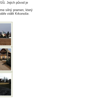
ížů. Jejich původ je
me silný pramen, který
dobře vidět Krkonoše.