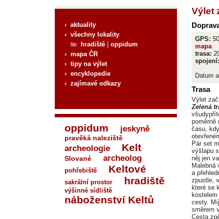
Výlet 
› aktuality
Doprava
› všechny lokality
GPS:
50
hradiště
|
oppidum
filtr:
mapa
trasa:
2
› mapa ČR
spojení
› tipy na výlet
› encyklopedie
Datum a
› zajímavé odkazy
Trasa
Výlet za
Zelená t
všudypří
poměrně n
oppidum
jeskyně
času, kd
otevřeném
pravěká naleziště
Pár set 
Kelt
archeologie
výšlapu s
archeolog
Slované
něj jen 
Malebná v
Keltové
pohřebiště
a přehled
hradiště
zpustle, 
sakrální prostor
které se 
výšinné sídliště
kostelem
náboženství Keltů
cesty. Mí
směrem v 
Cesta zpě