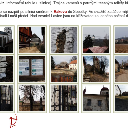
iz. informační tabule u silnice). Trojice kamenů s patrnými tesaným reliéfy kř
 se nazpět po silnici směrem k
Rakovu
do Sobotky. Ve svažité zatáčce míjí
žívali i naši předci. Nad vesnicí Lavice jsou na křižovatce za jasného počasí 