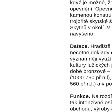
když je možné, že
opevnění. Opevně
kamenou konstruk
trojbřité skytské
Skythů v okolí. 
navýšeno.
Datace.
Hradiště
nečetné doklady os
významněji využí
kultury lužických
době bronzové – s
(1000-750 př.n.l)
560 př.n.l.) a v p
Funkce.
Na rozdí
tak intenzivně os
obchodu, výroby 