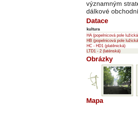
významným strate
dálkové obchodní 
Datace
kultura
HA (popelnicová pole lužická 
HB (popelnicová pole lužická
HC - HD1 (platěnická)
LTD1 - 2 (laténská)
Obrázky
Mapa