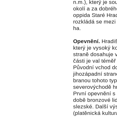
n.m.), který je s
okolí a za dobréh
oppida Staré Hra
rozkládá se mezi
ha.
Opevnění.
Hradi
který je vysoký k
straně dosahuje 
části je val témě
Původní vchod do
jihozápadní stran
branou tohoto ty
severovýchodě hr
První opevnění s 
době bronzové lid
slezské. Další v
(platěnická kultu