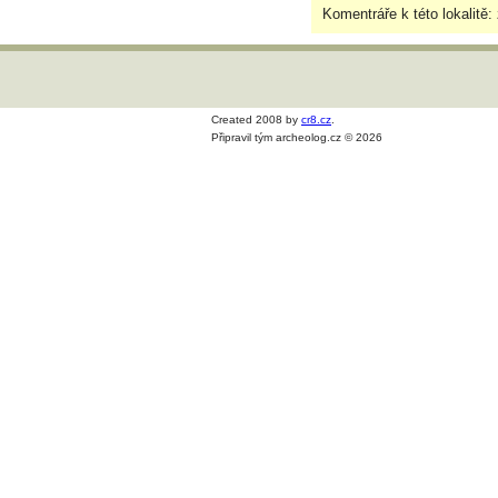
Komentráře k této lokalitě:
Created 2008 by
cr8.cz
.
Připravil tým archeolog.cz © 2026