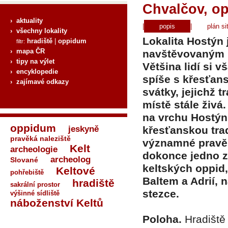
Chvalčov, o
› aktuality
|
popis
|
plán si
› všechny lokality
Lokalita Hostýn
hradiště
|
oppidum
filtr:
› mapa ČR
navštěvovaným 
› tipy na výlet
Většina lidí si 
› encyklopedie
spíše s křesťan
› zajímavé odkazy
svátky, jejichž t
místě stále živá.
na vrchu Hostýn
oppidum
jeskyně
křesťanskou tra
pravěká naleziště
významné pravěk
Kelt
archeologie
dokonce jedno z
archeolog
Slované
keltských oppid,
Keltové
pohřebiště
Baltem a Adrií, n
hradiště
sakrální prostor
stezce.
výšinné sídliště
náboženství Keltů
Poloha.
Hradiště