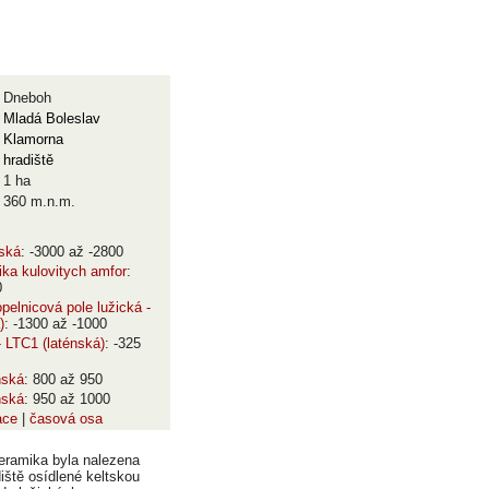
Dneboh
Mladá Boleslav
Klamorna
hradiště
1 ha
360 m.n.m.
čská
: -3000 až -2800
ka kulovitych amfor
:
0
pelnicová pole lužická -
)
: -1300 až -1000
 LTC1 (laténská)
: -325
nská
: 800 až 950
nská
: 950 až 1000
ace
|
časová osa
keramika byla nalezena
iště osídlené keltskou