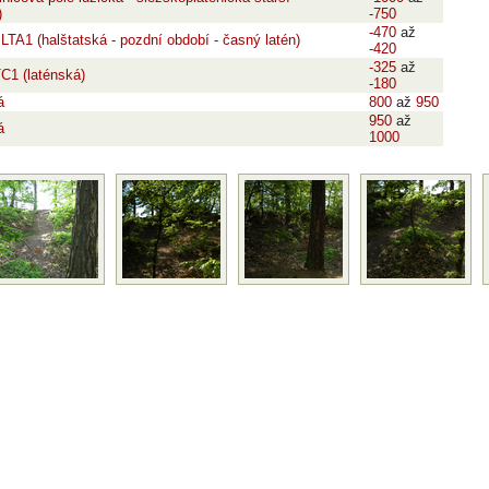
)
-750
-470
až
 LTA1 (halštatská - pozdní období - časný latén)
-420
-325
až
C1 (laténská)
-180
á
800
až
950
950
až
á
1000