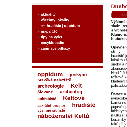
Dnebo
› aktuality
|
pop
› všechny lokality
Výšinné 
hradiště
|
oppidum
skalní o
filtr:
s vrchol
› mapa ČR
Klamorna
› tipy na výlet
hlubokou
› encyklopedie
Opevnění
› zajímavé odkazy
strmými,
hradiště 
lokalitou
široký a 
zkonsruo
Hradiště 
oppidum
jeskyně
roštové k
pravěká naleziště
kladených
Kelt
archeologie
palisádou
archeolog
Slované
Datace a 
Keltové
řivnáčské
pohřebiště
kamenné (
hradiště
sakrální prostor
poprvé op
výšinné sídliště
lužických
náboženství Keltů
(kultura 
keramiky 
také při 