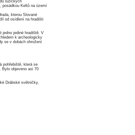
du lužických
lip, posádkou Keltů na území
Hrada, kterou Slované
íl od osídlení na hradišti
 jedno jediné hradiště. V
vzhledem k archeologicky
kdy se v dobách ohrožení
á pohřebiště, která se
í. Bylo objeveno asi 70
leké Drábské světničky,