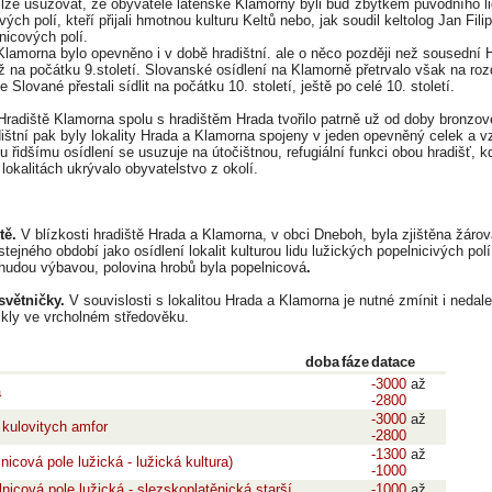
 lze usuzovat, že obyvatelé laténské Klamorny byli buď zbytkem původního li
vých polí, kteří přijali hmotnou kulturu Keltů nebo, jak soudil keltolog Jan Fi
lnicových polí.
Klamorna bylo opevněno i v době hradištní. ale o něco později než sousední 
již na počátku 9.století. Slovanské osídlení na Klamorně přetrvalo však na rozd
 Slované přestali sídlit na počátku 10. století, ještě po celé 10. století.
radiště Klamorna spolu s hradištěm Hrada tvořilo patrně už od doby bronzové
ištní pak byly lokality Hrada a Klamorna spojeny v jeden opevněný celek a 
u řidšímu osídlení se usuzuje na útočištnou, refugiální funkci obou hradišť, 
 lokalitách ukrývalo obyvatelstvo z okolí.
tě.
V blízkosti hradiště Hrada a Klamorna, v obci Dneboh, byla zjištěna žárov
 stejného období jako osídlení lokalit kulturou lidu lužických popelnicivých pol
hudou výbavou, polovina hrobů byla popelnicová
.
světničky.
V souvislosti s lokalitou Hrada a Klamorna je nutné zmínit i neda
ikly ve vrcholném středověku.
doba
fáze
datace
-3000
až
á
-2800
-3000
až
 kulovitych amfor
-2800
-1300
až
nicová pole lužická - lužická kultura)
-1000
nicová pole lužická - slezskoplatěnická starší
-1000
až