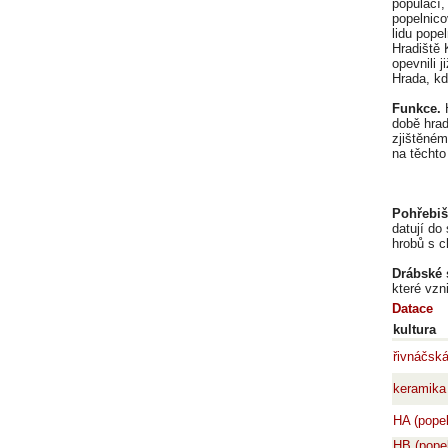
populací,
popelnico
lidu pope
Hradiště 
opevnili 
Hrada, kde
Funkce.
H
době hrad
zjištěném
na těchto
Pohřebiš
datují do
hrobů s c
Drábské 
které vzn
Datace
kultura
řivnáčsk
keramika
HA (popel
HB (popel