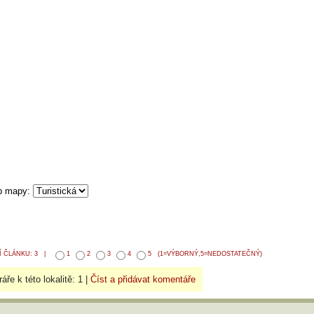
 ČLÁNKU: 3 |
1
2
3
4
5
(1=VÝBORNÝ,5=NEDOSTATEČNÝ)
ře k této lokalitě: 1 |
Číst a přidávat komentáře