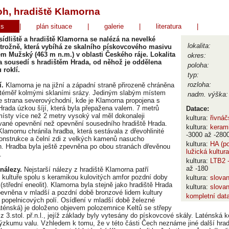
h, hradiště Klamorna
is
|
plán situace
|
galerie
|
literatura
|
sídliště a hradiště Klamorna se nalézá na nevelké
lokalita:
strožně, která vybíhá ze skalního pískovcového masivu
em Mužský (463 m n.m.) v oblasti Českého ráje. Lokalita
okres:
 sousedí s hradištěm Hrada, od něhož je oddělena
poloha:
 roklí.
typ:
rozloha:
.
Klamorna je na jižní a západní straně přirozeně chráněna
 téměř kolmými sklaními srázy. Jediným slabým místem
nadm. výška:
je strana severovýchodní, kde je Klamorna propojena s
 Hrada úzkou šíjí, která byla přepažena valem. 7 metrů
Datace:
místy více než 2 metry vysoký val měl dokonaleji
kultura:
řivná
vané opevnění než opevnění sousedního hradiště Hrada.
kultura:
kerami
Klamornu chránila hradba, která sestávala z dřevohlinité
-3000 až -280
onstrukce a čelní zdi z velkých kamenů nasucho
kultura:
HA (po
. Hradba byla ještě zpevněna po obou stranách dřevěnou
lužická kultura
.
kultura:
LTB2 -
až -180
nálezy.
Nejstarší nálezy z hradiště Klamorna patří
 kultuře spolu s keramikou kulovitých amfor pozdní doby
kultura:
slova
střední eneolit). Klamorna byla stejně jako hradiště Hrada
kultura:
slova
evněna v mladší a pozdní době bronzové lidem kultury
kompletní dat
 popelnicových polí. Osídlení v mladší době železné
laténská) je doloženo objevem polozemnice Keltů se střepy
z 3.stol. př.n.l., jejíž základy byly vytesány do pískovcové skály. Laténská 
výzkumu valu. Vzhledem k tomu, že v této části Čech neznáme jiné další hrad