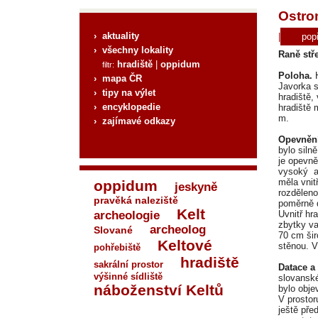
Ostro
› aktuality
|
pop
› všechny lokality
Raně stř
hradiště
|
oppidum
filtr:
Poloha.
› mapa ČR
Javorka 
› tipy na výlet
hradiště,
› encyklopedie
hradiště 
m.
› zajímavé odkazy
Opevněn
bylo siln
je opevně
vysoký a
měla vnit
oppidum
jeskyně
rozděleno
pravěká naleziště
poměrně 
Kelt
archeologie
Uvnitř hr
zbytky va
archeolog
Slované
70 cm šir
Keltové
stěnou. V
pohřebiště
hradiště
sakrální prostor
Datace a
výšinné sídliště
slovanské
náboženství Keltů
bylo obje
V prostor
ještě pře