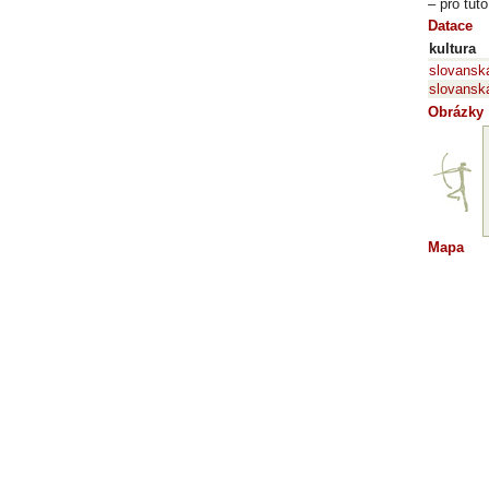
– pro tut
Datace
kultura
slovansk
slovansk
Obrázky
Mapa