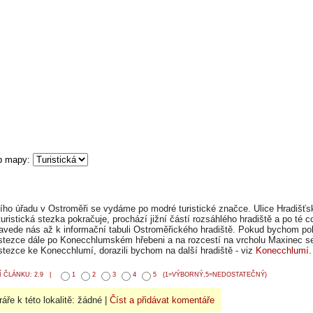
ho úřadu v Ostroměři se vydáme po modré turistické značce. Ulice Hradišťs
uristická stezka pokračuje, prochází jižní částí rozsáhlého hradiště a po té c
avede nás až k informační tabuli Ostroměřického hradiště. Pokud bychom po
tezce dále po Konecchlumském hřebeni a na rozcestí na vrcholu Maxinec se
tezce ke Konecchlumí, dorazili bychom na další hradiště - viz
Konecchlumí
.
 ČLÁNKU: 2.9 |
1
2
3
4
5
(1=VÝBORNÝ,5=NEDOSTATEČNÝ)
áře k této lokalitě: žádné |
Číst a přidávat komentáře