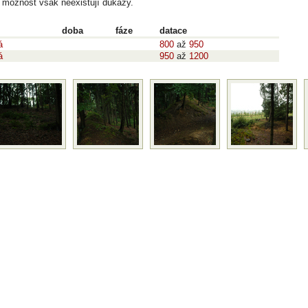
o možnost však neexistují důkazy.
doba
fáze
datace
á
800
až
950
á
950
až
1200