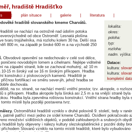
měř, hradiště Hradišťko
is
|
plán situace
|
galerie
|
literatura
|
edověké hradiště slovanského kmeme Charvátů.
lokalita:
Hradiště se nachází na ostrožně nad údolím potoka
okres:
severovýchodně od obce Ostroměř. Lesnatá plošina
poloha:
 ve tvaru trojúhelníka, má rozlohu kolem 30 ha. Delší osa
typ:
měří 800 m, na západě je široké 600 m a na východě 250
rozloha:
nadm. výška:
í.
Obvodové opevnění se nedochovalo v celé své délce,
ě poničeno novodobým lomem a cihelnami. Nejlépe viditelné
Datace:
ní na západní straně, kde se zachoval mohutný, až 10 m
kultura:
slova
 10-15 m široký val se 16 m širokým příkopem. Hradba
kultura:
slova
řní konstrukci z pískovcových kamenů. Hradiště je
kompletní dat
 příčnou fortifikací ve směru sever-jih, jehož hradba se
dobře dochovala.
adiště, na sv. straně, se nachází menší vnitřní prostor, tzv. akropole, o rozlo
lů s příkopem. Hradba akropole byla široká asi 2,5 m a na vnější straně byl
okou. Hradba byla zpevněna roštovou konstrukcí. Vnitřní strana hradby byl
 tomto místě byla později postavena tvrz.
 nálezy.
Ostroměřské hradiště vzniklo v druhé polovině 9. století, tedy v rané
, patrně patřící mezi jedno ze sídel kmene Charvátů. Osídlení pokračovalo až 
veno množství sídlištních objektů, v podobě zahloubených a srubových obydl
u hradiště byly objeveny i nálezy kultury slezskoplatěnické z pozdní doby b
d příchodem Slovanů vzniklo na tomto místě hradiště, které bylo vybudováno