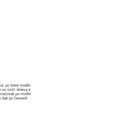
ká, po které modře
o se stočí doleva k
kračovali po modře
 dali po červeně