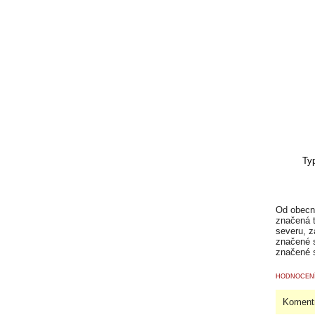
Od obecní
značená t
severu, z
značené s
značené s
HODNOCENÍ
Komentr