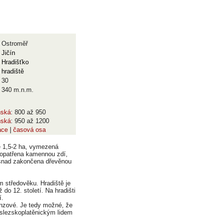
Ostroměř
Jičín
Hradišťko
hradiště
30
340 m.n.m.
nská
: 800 až 950
nská
: 950 až 1200
ace
|
časová osa
ze 1,5-2 ha, vymezená
a opatřena kamennou zdí,
a snad zakončena dřevěnou
m středověku. Hradiště je
do 12. století. Na hradišti
í.
ronzové. Je tedy možné, že
 slezskoplatěnickým lidem