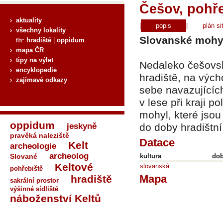
Češov, pohře
› aktuality
|
popis
|
plán si
› všechny lokality
Slovanské mohy
hradiště
|
oppidum
filtr:
› mapa ČR
› tipy na výlet
Nedaleko češovsk
› encyklopedie
hradiště, na vých
› zajímavé odkazy
sebe navazujícíc
v lese při kraji p
mohyl, které jso
oppidum
jeskyně
do doby hradištn
pravěká naleziště
Datace
Kelt
archeologie
archeolog
Slované
kultura
do
Keltové
slovanská
pohřebiště
Mapa
hradiště
sakrální prostor
výšinné sídliště
náboženství Keltů