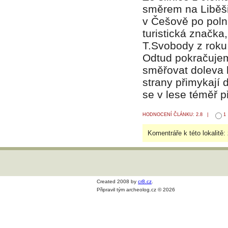
směrem na Liběši
v Češově po polní
turistická značka
T.Svobody z roku 
Odtud pokračujem
směřovat doleva 
strany přimykají 
se v lese téměř p
HODNOCENÍ ČLÁNKU: 2.8 |
1
Komentráře k této lokalitě:
Created 2008 by
cr8.cz
.
Připravil tým archeolog.cz © 2026