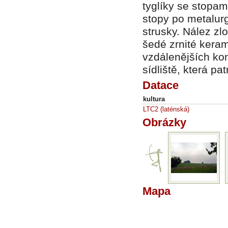
tyglíky se stopam
stopy po metalurg
strusky. Nález z
šedé zrnité keram
vzdálenějších kon
sídliště, která p
Datace
kultura
LTC2 (laténská)
Obrázky
Mapa