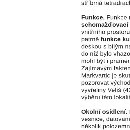
stříbrná tetradrac
Funkce.
Funkce m
schomažďovací
vnitřního prostoru
patrně
funkce ku
deskou s bílým ná
do níž bylo vhaz
mohl být i pramen
Zajímavým faktem,
Markvartic je sku
pozorovat východ
vyvřeliny Velíš 
výběru této lokali
Okolní osídlení.
vesnice, datovan
několik polozemn