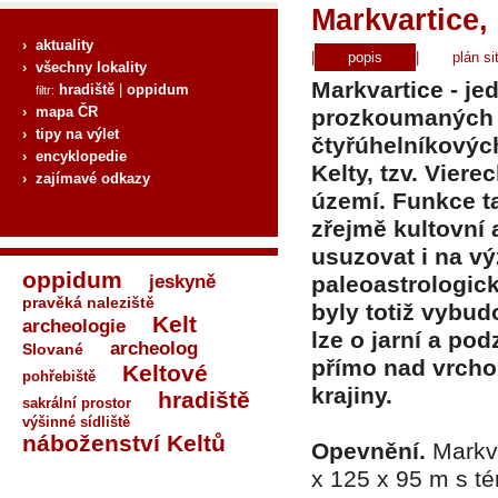
Markvartice,
› aktuality
|
popis
|
plán si
› všechny lokality
Markvartice - je
hradiště
|
oppidum
filtr:
› mapa ČR
prozkoumaných l
› tipy na výlet
čtyřúhelníkovýc
› encyklopedie
Kelty, tzv. Vier
› zajímavé odkazy
území. Funkce t
zřejmě kultovní
usuzovat i na v
oppidum
jeskyně
paleoastrologick
pravěká naleziště
byly totiž vybu
Kelt
archeologie
lze o jarní a p
archeolog
Slované
přímo nad vrchol
Keltové
pohřebiště
krajiny.
hradiště
sakrální prostor
výšinné sídliště
náboženství Keltů
Opevnění.
Markv
x 125 x 95 m s t