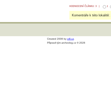
HODNOCENÍ ČLÁNKU: 3 |
1
Komentráře k této lokalitě:
Created 2008 by
cr8.cz
.
Připravil tým archeolog.cz © 2026