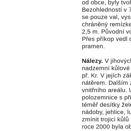
od obce, byly tvo
Bezohledností v 7
se pouze val, vys
chráněný remízke
2,5 m. Původní vc
Přes příkop vedl 
pramen.
Nálezy.
V jihovýc
nadzemní kůlové 
př. Kr. V jejích 
nátěrem. Dalším 
vnitřního areálu
polozemnice s př
téměř desítky že
nádoby, jehlice, 
zmínit trojici k
roce 2000 byla o