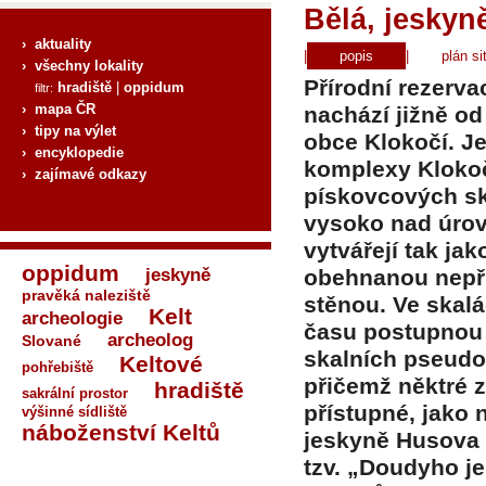
Bělá, jeskyn
› aktuality
|
popis
|
plán si
› všechny lokality
Přírodní rezerv
hradiště
|
oppidum
filtr:
› mapa ČR
nachází jižně od
› tipy na výlet
obce Klokočí. J
› encyklopedie
komplexy Kloko
› zajímavé odkazy
pískovcových ska
vysoko nad úrov
vytvářejí tak ja
oppidum
jeskyně
obehnanou nepří
pravěká naleziště
stěnou. Ve skal
Kelt
archeologie
času postupnou 
archeolog
Slované
skalních pseudo
Keltové
pohřebiště
přičemž něktré z
hradiště
sakrální prostor
přístupné, jako 
výšinné sídliště
náboženství Keltů
jeskyně Husova 
tzv. „Doudyho je