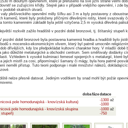
1530 m dlouhým opevněním, které je přerušeno na své jižní straně velmi dob
dovnitř se zužujícími křídly. Stejně jako v případě vnějšího opevnění, i zde by
v podobě skalních útvarů.
aly plešiveckého opevnění měly šířku asi 3 m a byly postaveny z oboustra
h kamenů, které byly proloženy příčnými dřevěnými rošty, které svazovaly če
Na tomto kamenném základě byla ještě vztyčena 2,5 m vysoká dřevěná palis
ejvětší rozkvět zažilo hradiště v pozdní době bronzové, tj. štítarský stupeň 
V pozdní době bronzové byla postavena kamenná hradba a hradiště bylo jistě 
bodů s mocensko-ekonomickým vlivem, který byl patrně umocněn religiózním
 dob dřívějších, kdy lze předpokládat kultovní charakter hory. V mladší době 
 jako důležité metalurgické a obchodní centrum. Sem směřovaly dodávky cín
lasti. Vzhledem k vysoké kulminaci řemesel spojených s metalurgií, které b
a jejich mistři za cosi, připomínající šamany či mágy, byla hora patrně pos
ní neměli přístup. Tuto teorii podporuje i malé množství nálezů, dokládajících
nzové.
diště nelze přesně datovat. Jediným vodítkem by snad mohl být požár opevně
bnoveno.
doba
fáze
datace
-1300
až
nicová pole hornodunajská - knovízská kultura)
-1000
nicová pole hornodunajská - knovízská skupina
-1000
až
ý stupeň)
-750