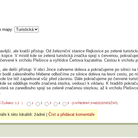
vější, ale kratší přístup: Od železniční stanice Rejkovice po zelené turistic
o kopce. V místě kde se zelená turistická značka spojí s červenou, pokračuj
 červené k vrcholu Plešivce a vyhlídce Čertova kazatelna. Cestou k vrcholu p
, ale delší přístup: V obci Jince zahneme doleva a pokračujeme po silnici na
 bodě zalesněného hřebene odbočíme ze silnice doleva na lesní cestu, po ní
kde lze též zaparkovat vůz před závorou. Dále pokračujeme po červené turis
 kde se odděluje modře značená stezka, vedoucí k viklanu. K hradišti pokrač
která se zanedlouho spojí se zeleně značenou stezkou, až k vrcholu Plešivc
.
 ČLÁNKU: 1.2 |
1
2
3
4
5
(1=VÝBORNÝ,5=NEDOSTATEČNÝ)
áře k této lokalitě: žádné |
Číst a přidávat komentáře