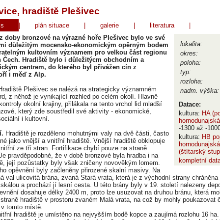
ice, hradiště Plešivec
is
|
plán situace
|
galerie
|
literatura
|
z doby bronzové
na výrazné hoře Plešivec bylo ve své
lokalita:
lmi důležitým mocensko-ekonomickým opěrným bodem
ratelným kultovním významem pro velkou část regionu
okres:
h Čech. Hradiště bylo i důležitýcm obchodním a
poloha:
ickým centrem, do kterého byl přivážen cín z
typ:
ří i měď z Alp.
rozloha:
Hradiště Plešivec se nalézá na strategicky významném
nadm. výška:
rd, z něhož je vynikající rozhled po celém okolí. Hlavně
ntroly okolní krajiny, přilákala na tento vrchol lid mladší
Datace:
zové, který zde soustředil své aktivity - ekonomické,
kultura:
HA (po
ociální i kultovní.
hornodunajská 
-1300 až -100
í.
Hradiště je rozděleno mohutnými valy na dvě části, často
kultura:
HB po
é jako vnější a vnitřní hradiště. Vnější hradiště obklopuje
hornodunajská
nitřní ze tří stran. Fortifikace chybí pouze na straně
(štítarský stu
Je pravděpodobné, že v době bronzové byla hradba i na
kompletní dat
ně, její pozůstatky byly však zničeny novověkým lomem.
ho opěvnění byly začleněny přirozené skalní masivy. Na
íná val ulicovitá brána, zvaná Stará vrata, která je z východní strany chráněn
 skálou a prochází jí lesní cesta. U této brány byly v 19. století nalezeny d
evnění dosahuje délky 2400 m, proto lze usuzovat na druhou bránu, která mo
straně hradiště v prostoru zvaném Malá vrata, na což by mohly poukazovat 
v tomto místě.
itřní hradiště je umístěno na nejvyšším bodě kopce a zaujímá rozlohu 16 ha.