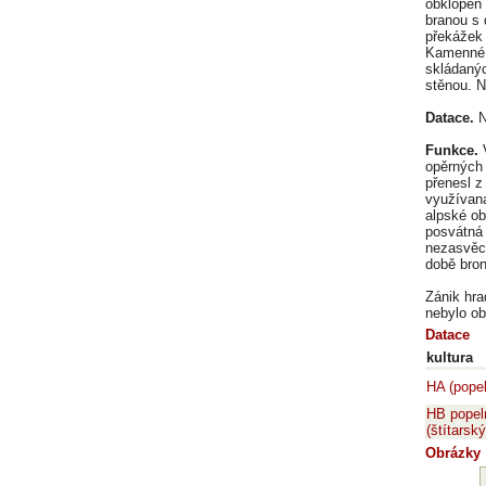
obklopen 
branou s 
překážek 
Kamenné v
skládanýc
stěnou. 
Datace.
N
Funkce.
opěrných 
přenesl z
využívana
alpské ob
posvátná 
nezasvěce
době bro
Zánik hra
nebylo o
Datace
kultura
HA (popel
HB popel
(štítarsk
Obrázky