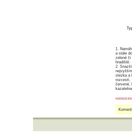
1. Namáha
a stále d
zelené či
hradiště.
2. Snazší
nejvyšším
stezka a 
rozcestí,
červené, 
kazatelna
HODNOCENÍ
Komentr