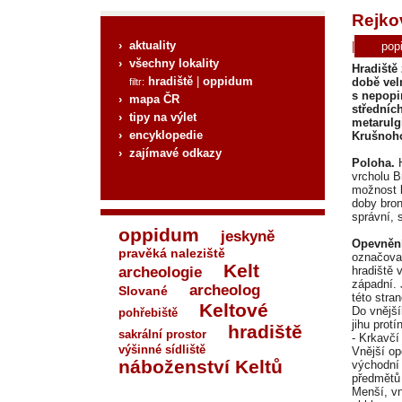
Rejkov
› aktuality
|
pop
› všechny lokality
Hradiště
hradiště
|
oppidum
době ve
filtr:
s nepopi
› mapa ČR
středníc
› tipy na výlet
metarulg
› encyklopedie
Krušnoho
› zajímavé odkazy
Poloha.
vrcholu B
možnost ko
doby bron
správní, s
oppidum
jeskyně
Opevněn
pravěká naleziště
označovan
Kelt
archeologie
hradiště v
západní. 
archeolog
Slované
této stra
Keltové
Do vnější
pohřebiště
jihu prot
hradiště
sakrální prostor
- Krkavčí
výšinné sídliště
Vnější op
náboženství Keltů
východní 
předmětů 
Menší, vn