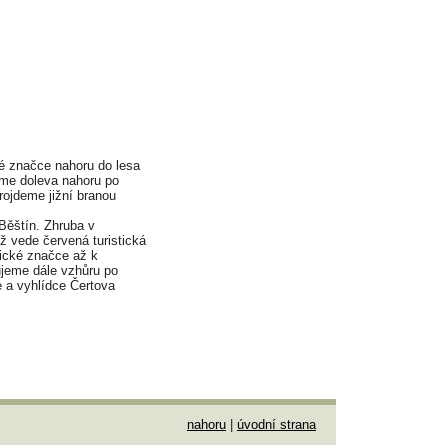
ké značce nahoru do lesa
eme doleva nahoru po
rojdeme jižní branou
 Běštín. Zhruba v
ž vede červená turistická
tické značce až k
ujeme dále vzhůru po
e a vyhlídce Čertova
nahoru
|
úvodní strana