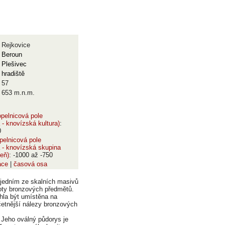
Rejkovice
Beroun
Plešivec
hradiště
57
653 m.n.m.
pelnicová pole
- knovízská kultura)
:
0
pelnicová pole
 - knovízská skupina
peň)
: -1000 až -750
ace
|
časová osa
a jedním ze skalních masivů
epoty bronzových předmětů.
hla být umístěna na
četnější nálezy bronzových
 Jeho oválný půdorys je