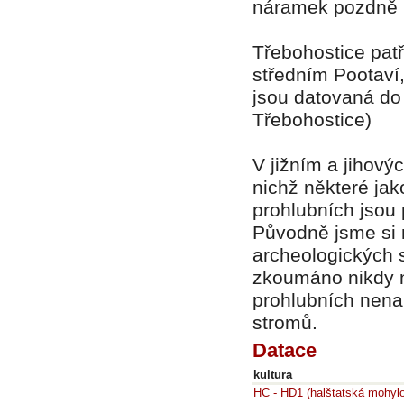
náramek pozdně h
Třebohostice patří
středním Pootaví,
jsou datovaná do 6
Třebohostice)
V jižním a jihový
nichž některé jak
prohlubních jsou
Původně jsme si 
archeologických 
zkoumáno nikdy ne
prohlubních nenal
stromů.
Datace
kultura
HC - HD1 (halštatská mohyl