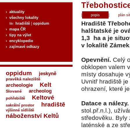
Třebohostice
› aktuality
|
popis
|
plán si
› všechny lokality
Hradiště Třeboh
hradiště
|
oppidum
filtr:
› mapa ČR
halštatské je ov
› tipy na výlet
1,3 ha a je sit
› encyklopedie
v lokalitě Zámek
› zajímavé odkazy
Opevnění.
Celý o
obklopen valem v
oppidum
jeskyně
místy dosahuje v
pravěká naleziště
Uvnitř hradiště j
Kelt
archeologie
ohrazení, které j
archeolog
Slované
Keltové
pohřebiště
Datace a nálezy
hradiště
sakrální prostor
stol.př.n.l.), už
výšinné sídliště
náboženství Keltů
středověku. Byly
laténské a ze stř