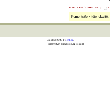
HODNOCENÍ ČLÁNKU: 2.9 |
1
Komentráře k této lokalitě:
Created 2008 by
cr8.cz
.
Připravil tým archeolog.cz © 2026