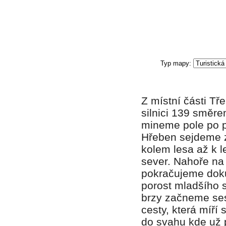
Z místní části T
silnici 139 směr
mineme pole po p
Hřeben sejdeme z
kolem lesa až k 
sever. Nahoře na 
pokračujeme doku
porost mladšího s
brzy začneme ses
cesty, která míří
do svahu kde už 